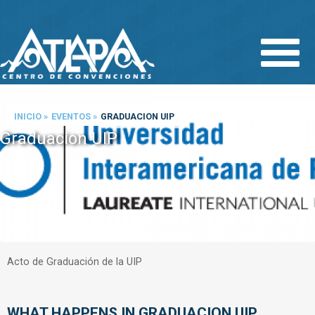
Pasar
al
contenido
principal
INICIO
»
EVENTOS
»
GRADUACION UIP
Graduacion UIP
Acto de Graduación de la UIP
WHAT HAPPENS IN
GRADUACION UIP