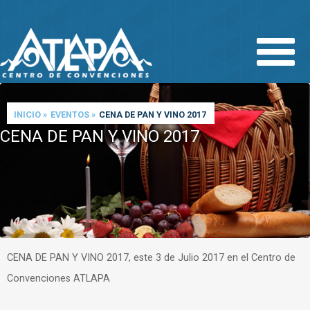
Pasar
al
contenido
principal
INICIO
»
EVENTOS
»
CENA DE PAN Y VINO 2017
CENA DE PAN Y VINO 2017
CENA DE PAN Y VINO 2017, este 3 de Julio 2017 en el Centro de
Convenciones ATLAPA