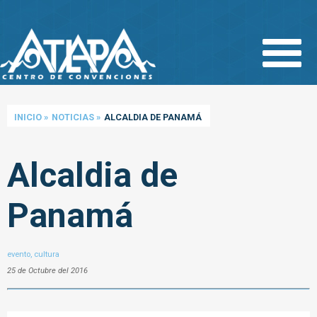
Pasar
al
contenido
principal
INICIO
»
NOTICIAS
»
ALCALDIA DE PANAMÁ
Alcaldia de
Panamá
evento, cultura
25 de Octubre del 2016